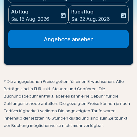
Abflug
Rückflug
today
today
fc-booking-departure-date-aria-label
fc-booking-return-date-ari
Sa. 15 Aug. 2026
Sa. 22 Aug. 2026
Angebote ansehen
* Die angegebenen Preise gelten für einen Erwachsenen. Alle
Beträge sind in EUR, inkl. Steuern und Gebühren. Die
Buchungsgebühr entfällt, aber es kann eine Gebühr für die
Zahlungsmethode anfallen. Die gezeigten Preise können je nach
Tarifverfügbarkeit variieren.Die angezeigten Tarife waren
innerhalb der letzten 48 Stunden gültig und sind zum Zeitpunkt
der Buchung möglicherweise nicht mehr verfügbar.