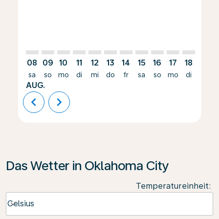
08
09
10
11
12
13
14
15
16
17
18
19
sa
so
mo
di
mi
do
fr
sa
so
mo
di
mi
AUG.
chevron_left
chevron_right
Das Wetter in Oklahoma City
Temperatureinheit
:
Weather unit option Celsius Selected
Celsius
keyboard_arrow_down