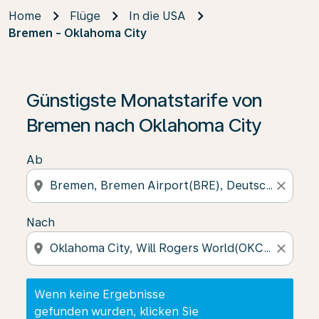
Home
Flüge
In die USA
Bremen - Oklahoma City
Wenn keine Ergebnisse gefunden wurden, klicken Sie 
Günstigste Monatstarife von
Bremen nach Oklahoma City
Ab
location_on
close
Nach
location_on
close
Wenn keine Ergebnisse
gefunden wurden, klicken Sie