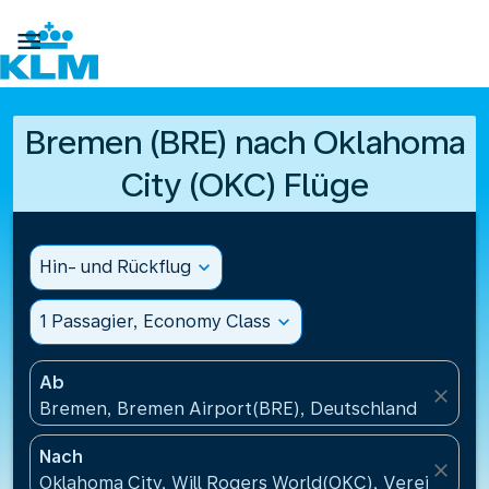

Bremen (BRE) nach Oklahoma
City (OKC) Flüge
Hin- und Rückflug
expand_more
1 Passagier, Economy Class
expand_more
Ab
close
Bremen, Bremen Airport(BRE), Deutschland
Nach
close
Oklahoma City, Will Rogers World(OKC), Vereinigte 