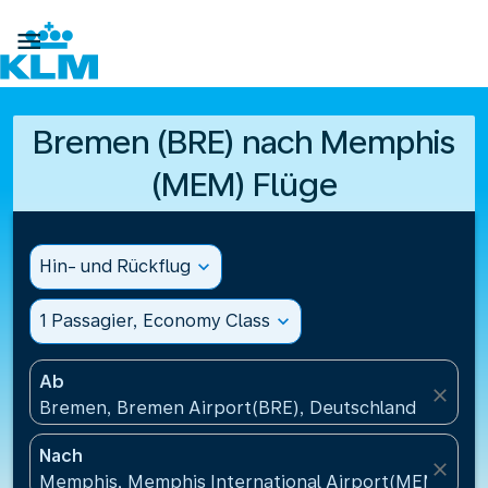

Bremen (BRE) nach Memphis
(MEM) Flüge
Hin- und Rückflug
expand_more
1 Passagier, Economy Class
expand_more
Ab
close
Bremen, Bremen Airport(BRE), Deutschland
Nach
close
Memphis, Memphis International Airport(MEM), Ver