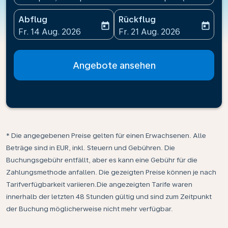
Abflug
Rückflug
today
today
fc-booking-departure-date-aria-label
fc-booking-return-date-ari
Fr. 14 Aug. 2026
Fr. 21 Aug. 2026
Angebote ansehen
* Die angegebenen Preise gelten für einen Erwachsenen. Alle
Beträge sind in EUR, inkl. Steuern und Gebühren. Die
Buchungsgebühr entfällt, aber es kann eine Gebühr für die
Zahlungsmethode anfallen. Die gezeigten Preise können je nach
Tarifverfügbarkeit variieren.Die angezeigten Tarife waren
innerhalb der letzten 48 Stunden gültig und sind zum Zeitpunkt
der Buchung möglicherweise nicht mehr verfügbar.