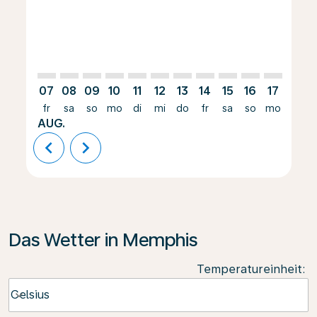
07
08
09
10
11
12
13
14
15
16
17
18
fr
sa
so
mo
di
mi
do
fr
sa
so
mo
di
AUG.
chevron_left
chevron_right
Das Wetter in Memphis
Temperatureinheit
:
Weather unit option Celsius Selected
Celsius
keyboard_arrow_down