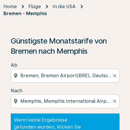
Home
Flüge
In die USA
Bremen - Memphis
Wenn keine Ergebnisse gefunden wurden, klicken Sie 
Günstigste Monatstarife von
Bremen nach Memphis
Ab
location_on
close
Nach
location_on
close
Wenn keine Ergebnisse
gefunden wurden, klicken Sie