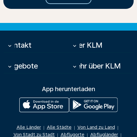
Kontakt
Über KLM
keyboard_arrow_down
keyboard_arrow_down
Angebote
Mehr über KLM
keyboard_arrow_down
keyboard_arrow_down
App herunterladen
Alle Länder
Alle Städte
Von Land zu Land
|
|
|
Von Stadt zu Stadt
Abflugorte
Abflugländer
|
|
|