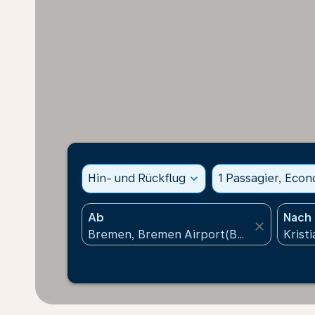
Hin- und Rückflug
expand_more
1 Passagier, Eco
Ab
Nach
close