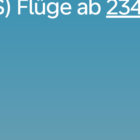
S) Flüge ab
23