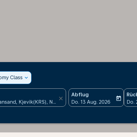
nomy Class
expand_more
Abflug
Rüc
close
today
fc-booking-departure-date
fc-b
Do. 13 Aug. 2026
Do. 