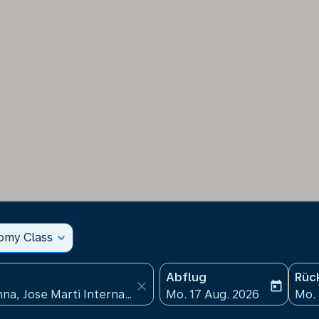
nomy Class
expand_more
Abflug
Rüc
close
today
fc-booking-departure-date
fc-b
Mo. 17 Aug. 2026
Mo. 