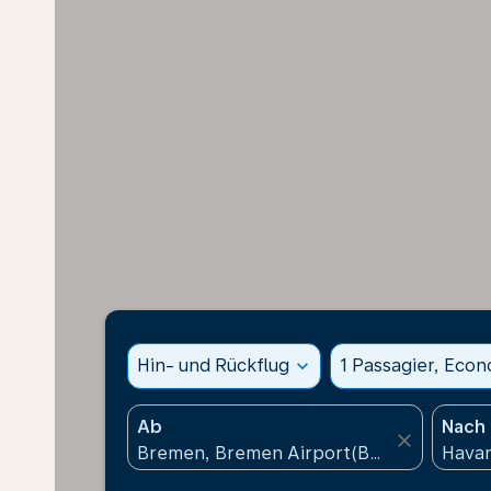
Hin- und Rückflug
expand_more
1 Passagier, Eco
Ab
Nach
close