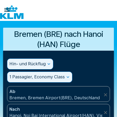

Bremen (BRE) nach Hanoi
(HAN) Flüge
Hin- und Rückflug
expand_more
1 Passagier, Economy Class
expand_more
Ab
close
Bremen, Bremen Airport(BRE), Deutschland
Nach
close
Hanoi, Noi Bai International Airport(HAN), Vietnam