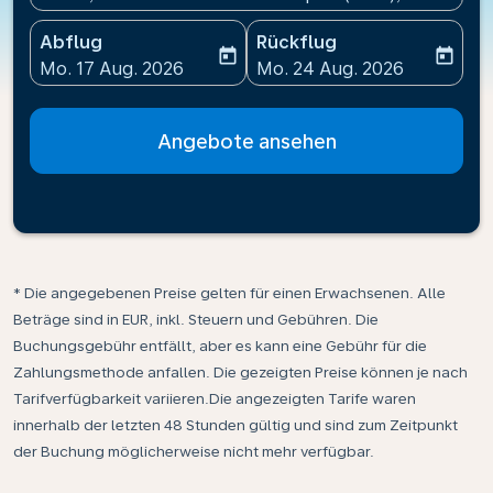
Abflug
Rückflug
today
today
fc-booking-departure-date-aria-label
fc-booking-return-date-ari
Mo. 17 Aug. 2026
Mo. 24 Aug. 2026
Angebote ansehen
* Die angegebenen Preise gelten für einen Erwachsenen. Alle
Beträge sind in EUR, inkl. Steuern und Gebühren. Die
Buchungsgebühr entfällt, aber es kann eine Gebühr für die
Zahlungsmethode anfallen. Die gezeigten Preise können je nach
Tarifverfügbarkeit variieren.Die angezeigten Tarife waren
innerhalb der letzten 48 Stunden gültig und sind zum Zeitpunkt
der Buchung möglicherweise nicht mehr verfügbar.