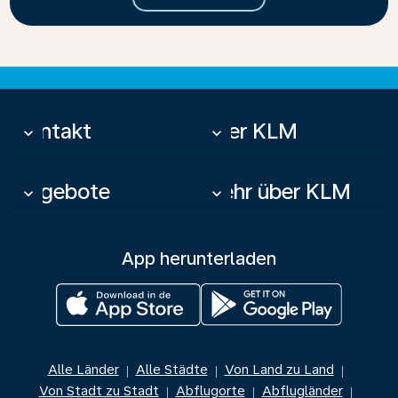
Kontakt
Über KLM
keyboard_arrow_down
keyboard_arrow_down
Angebote
Mehr über KLM
keyboard_arrow_down
keyboard_arrow_down
App herunterladen
Alle Länder
Alle Städte
Von Land zu Land
|
|
|
Von Stadt zu Stadt
Abflugorte
Abflugländer
|
|
|