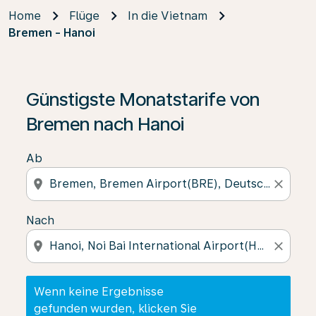
Home
Flüge
In die Vietnam
Bremen - Hanoi
Wenn keine Ergebnisse gefunden wurden, klicken Sie 
Günstigste Monatstarife von
Bremen nach Hanoi
Ab
location_on
close
Nach
location_on
close
Wenn keine Ergebnisse
gefunden wurden, klicken Sie