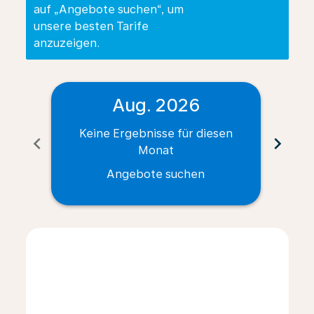
auf „Angebote suchen“, um
unsere besten Tarife
anzuzeigen.
Aug. 2026
Keine Ergebnisse für diesen
Ke
chevron_left
chevron_right
Monat
Angebote suchen
Displaying fares for August-2026
BRE–GRZ: cmp-view-offers-disclaimer. Angebote suc
BRE–GRZ: cmp-view-offers-disclaimer. Angebote
BRE–GRZ: cmp-view-offers-disclaimer. Ange
BRE–GRZ: cmp-view-offers-disclaimer. 
BRE–GRZ: cmp-view-offers-disclaim
BRE–GRZ: cmp-view-offers-disc
BRE–GRZ: cmp-view-offers-
BRE–GRZ: cmp-view-off
BRE–GRZ: cmp-view
BRE–GRZ: cmp-
BRE–GRZ: 
BRE–G
B