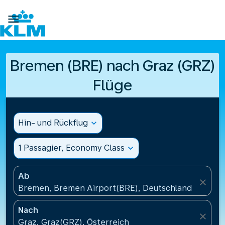

Bremen (BRE) nach Graz (GRZ)
Flüge
Hin- und Rückflug
expand_more
1 Passagier, Economy Class
expand_more
Ab
close
Bremen, Bremen Airport(BRE), Deutschland
Nach
close
Graz, Graz(GRZ), Österreich