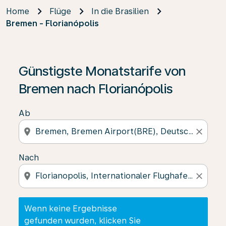
Home
Flüge
In die Brasilien
Bremen - Florianópolis
Wenn keine Ergebnisse gefunden wurden, klicken Sie 
Günstigste Monatstarife von
Bremen nach Florianópolis
Ab
location_on
close
Nach
location_on
close
Wenn keine Ergebnisse
gefunden wurden, klicken Sie