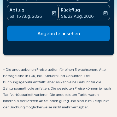
Abflug
Rückflug
today
today
fc-booking-departure-date-aria-label
fc-booking-return-date-ari
Sa. 15 Aug. 2026
Sa. 22 Aug. 2026
Angebote ansehen
* Die angegebenen Preise gelten für einen Erwachsenen. Alle
Beträge sind in EUR, inkl. Steuern und Gebühren. Die
Buchungsgebühr entfällt, aber es kann eine Gebühr für die
Zahlungsmethode anfallen. Die gezeigten Preise können je nach
Tarifverfügbarkeit variieren.Die angezeigten Tarife waren
innerhalb der letzten 48 Stunden gültig und sind zum Zeitpunkt
der Buchung möglicherweise nicht mehr verfügbar.