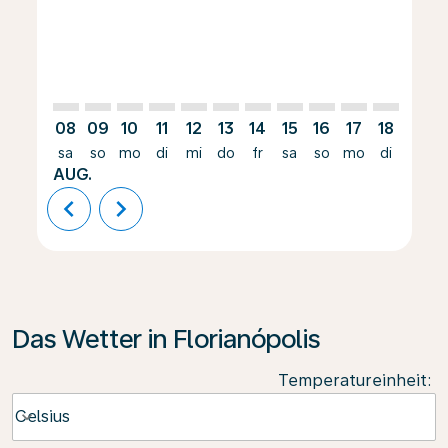
08
09
10
11
12
13
14
15
16
17
18
19
sa
so
mo
di
mi
do
fr
sa
so
mo
di
mi
AUG.
chevron_left
chevron_right
Das Wetter in Florianópolis
Temperatureinheit
:
Weather unit option Celsius Selected
Celsius
keyboard_arrow_down