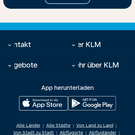
Kontakt
Über KLM
keyboard_arrow_down
keyboard_arrow_down
Angebote
Mehr über KLM
keyboard_arrow_down
keyboard_arrow_down
App herunterladen
Alle Länder
Alle Städte
Von Land zu Land
|
|
|
Von Stadt zu Stadt
Abflugorte
Abflugländer
|
|
|