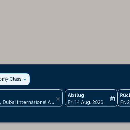
nomy Class
expand_more
Abflug
Rüc
close
today
fc-booking-departure-date
fc-b
Fr. 14 Aug. 2026
Fr. 