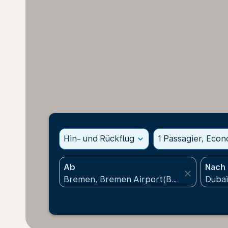
Hin- und Rückflug
expand_more
1 Passagier, Eco
Ab
Nach
close