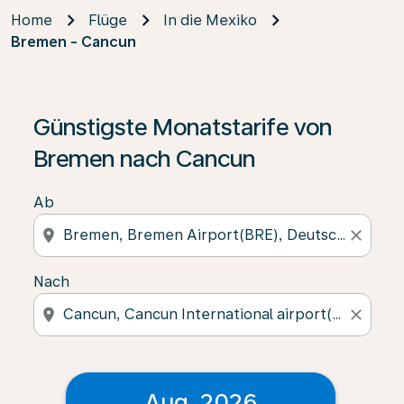
Home
Flüge
In die Mexiko
Bremen - Cancun
Günstigste Monatstarife von
Bremen nach Cancun
Ab
location_on
close
Nach
location_on
close
Aug. 2026