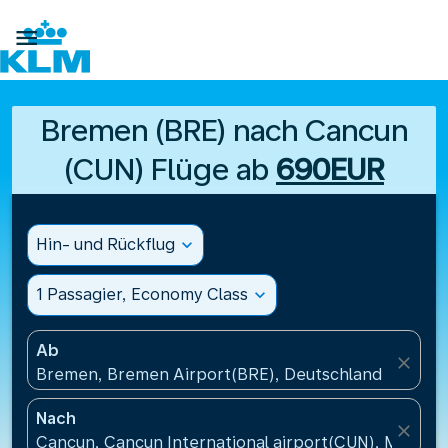

Bremen (BRE) nach Cancun
(CUN) Flüge ab
690EUR
Hin- und Rückflug
expand_more
1 Passagier, Economy Class
expand_more
Ab
close
Bremen, Bremen Airport(BRE), Deutschland
Nach
close
Cancun, Cancun International airport(CUN), Mexiko