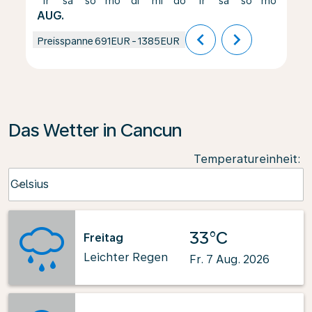
fr
sa
so
mo
di
mi
do
fr
sa
so
mo
di
AUG.
chevron_left
chevron_right
Preisspanne
691EUR
-
1385EUR
Das Wetter in Cancun
Temperatureinheit
:
Weather unit option Celsius Selected
Celsius
keyboard_arrow_down
33°C
Freitag
Leichter Regen
Fr. 7 Aug. 2026