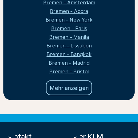
Bremen - Amsterdam
Bremen - Accra
Bremen - New York
Bremen - Paris
Bremen - Manila
Bremen - Lissabon
Bremen - Bangkok
Bremen - Madrid
Bremen - Bristol
Mehr anzeigen
Kontakt
Über KLM
keyboard_arrow_down
keyboard_arrow_down