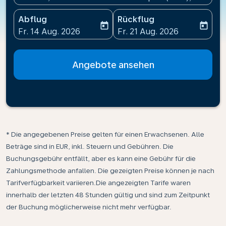
Abflug
Rückflug
today
today
fc-booking-departure-date-aria-label
fc-booking-return-date-ari
Fr. 14 Aug. 2026
Fr. 21 Aug. 2026
Angebote ansehen
* Die angegebenen Preise gelten für einen Erwachsenen. Alle
Beträge sind in EUR, inkl. Steuern und Gebühren. Die
Buchungsgebühr entfällt, aber es kann eine Gebühr für die
Zahlungsmethode anfallen. Die gezeigten Preise können je nach
Tarifverfügbarkeit variieren.Die angezeigten Tarife waren
innerhalb der letzten 48 Stunden gültig und sind zum Zeitpunkt
der Buchung möglicherweise nicht mehr verfügbar.