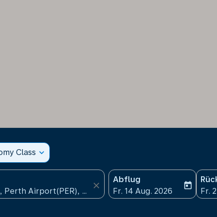
nomy Class
expand_more
Abflug
Rüc
close
today
fc-booking-departure-date
fc-b
Fr. 14 Aug. 2026
Fr. 