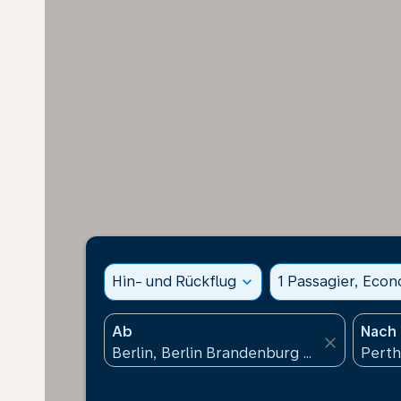
Hin- und Rückflug
expand_more
1 Passagier, Eco
Ab
Nach
close