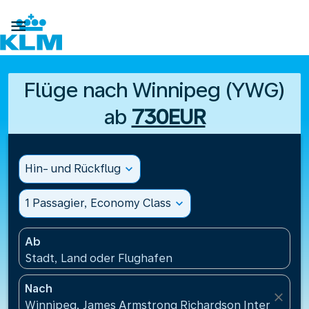

Flüge nach Winnipeg (YWG)
ab
730EUR
Hin- und Rückflug
expand_more
1 Passagier, Economy Class
expand_more
Ab
Stadt, Land oder Flughafen
Nach
close
Winnipeg, James Armstrong Richardson Internation