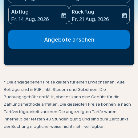
Abflug
Rückflug
today
today
fc-booking-departure-date-aria-label
fc-booking-return-date-ari
Fr. 14 Aug. 2026
Fr. 21 Aug. 2026
Angebote ansehen
* Die angegebenen Preise gelten für einen Erwachsenen. Alle
Beträge sind in EUR, inkl. Steuern und Gebühren. Die
Buchungsgebühr entfällt, aber es kann eine Gebühr für die
Zahlungsmethode anfallen. Die gezeigten Preise können je nach
Tarifverfügbarkeit variieren.Die angezeigten Tarife waren
innerhalb der letzten 48 Stunden gültig und sind zum Zeitpunkt
der Buchung möglicherweise nicht mehr verfügbar.