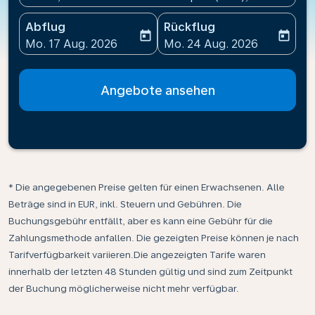
Abflug
Rückflug
today
today
fc-booking-departure-date-aria-label
fc-booking-return-date-ari
Mo. 17 Aug. 2026
Mo. 24 Aug. 2026
Angebote ansehen
* Die angegebenen Preise gelten für einen Erwachsenen. Alle
Beträge sind in EUR, inkl. Steuern und Gebühren. Die
Buchungsgebühr entfällt, aber es kann eine Gebühr für die
Zahlungsmethode anfallen. Die gezeigten Preise können je nach
Tarifverfügbarkeit variieren.Die angezeigten Tarife waren
innerhalb der letzten 48 Stunden gültig und sind zum Zeitpunkt
der Buchung möglicherweise nicht mehr verfügbar.