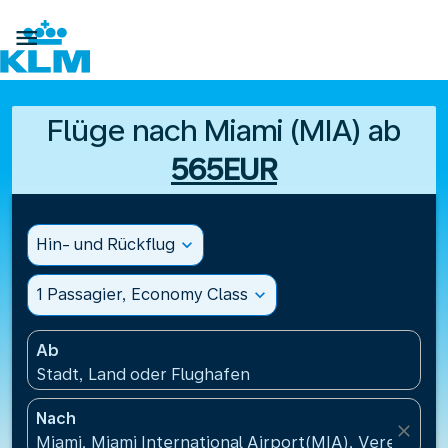

Flüge nach Miami (MIA) ab
565EUR
Hin- und Rückflug
expand_more
1 Passagier, Economy Class
expand_more
Ab
Stadt, Land oder Flughafen
Nach
close
Miami, Miami International Airport(MIA), Vereinigte