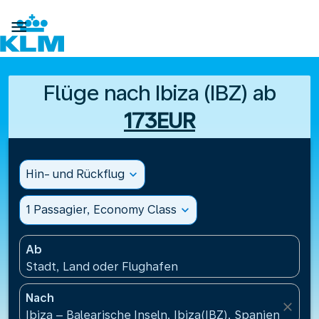

Flüge nach Ibiza (IBZ) ab
173EUR
Hin- und Rückflug
expand_more
1 Passagier, Economy Class
expand_more
Ab
Stadt, Land oder Flughafen
Nach
close
Ibiza – Balearische Inseln, Ibiza(IBZ), Spanien