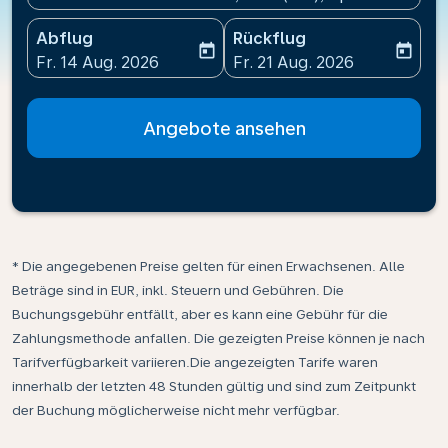
Abflug
Rückflug
today
today
fc-booking-departure-date-aria-label
fc-booking-return-date-ari
Fr. 14 Aug. 2026
Fr. 21 Aug. 2026
Angebote ansehen
* Die angegebenen Preise gelten für einen Erwachsenen. Alle
Beträge sind in EUR, inkl. Steuern und Gebühren. Die
Buchungsgebühr entfällt, aber es kann eine Gebühr für die
Zahlungsmethode anfallen. Die gezeigten Preise können je nach
Tarifverfügbarkeit variieren.Die angezeigten Tarife waren
innerhalb der letzten 48 Stunden gültig und sind zum Zeitpunkt
der Buchung möglicherweise nicht mehr verfügbar.