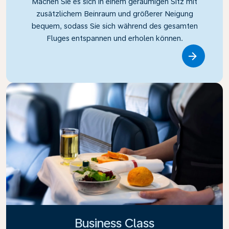
Machen Sie es sich in einem geräumigen Sitz mit
zusätzlichem Beinraum und größerer Neigung
bequem, sodass Sie sich während des gesamten
Fluges entspannen und erholen können.
Link
Business Class