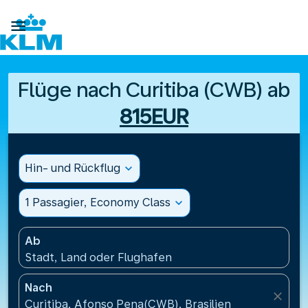

Flüge nach Curitiba (CWB) ab
815EUR
Hin- und Rückflug
expand_more
1 Passagier, Economy Class
expand_more
Ab
Stadt, Land oder Flughafen
Nach
close
Curitiba, Afonso Pena(CWB), Brasilien