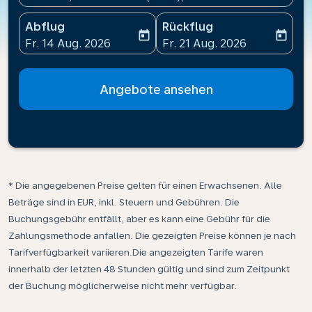
Abflug
Rückflug
today
today
fc-booking-departure-date-aria-label
fc-booking-return-date-ari
Fr. 14 Aug. 2026
Fr. 21 Aug. 2026
Angebote ansehen
* Die angegebenen Preise gelten für einen Erwachsenen. Alle
Beträge sind in EUR, inkl. Steuern und Gebühren. Die
Buchungsgebühr entfällt, aber es kann eine Gebühr für die
Zahlungsmethode anfallen. Die gezeigten Preise können je nach
Tarifverfügbarkeit variieren.Die angezeigten Tarife waren
innerhalb der letzten 48 Stunden gültig und sind zum Zeitpunkt
der Buchung möglicherweise nicht mehr verfügbar.