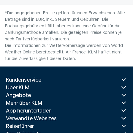
*Die angegebenen Preise gelten für einen Erwachsenen. Alle
Beträge sind in EUR, inkl. Steuern und Gebühren. Die
Buchungsgebühr entfällt, aber es kann eine Gebühr für die
Zahlungsmethode anfallen. Die gezeigten Preise können je
nach Tarifverfügbarkeit variieren.
Die Informationen zur Wettervorhersage werden von World
Weather Online bereitgestellt. Air France-KLM haftet nicht
für die Zuverlässigkeit dieser Daten.
Kundenservice
Über KLM
Angebote
Mehr über KLM
App herunterladen
Verwandte Websites
Reiseführer