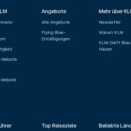
KLM
Angebote
Mehr über K
ehmens-
Alle Angebote
Newsletter
Flying Blue-
Warum KLM
oom
Ermäßigungen
KLM-Delft Blau
tigkeit
Häuser
e-Website
-Website
ührer
Top Reiseziele
Beliebte Län