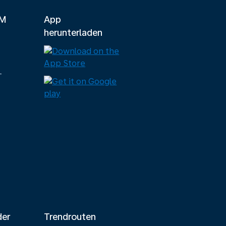
LM
App
herunterladen
-
der
Trendrouten