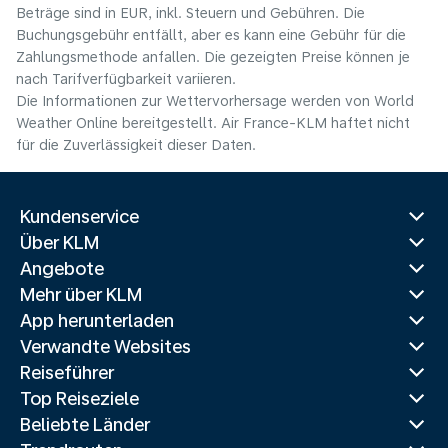
Beträge sind in EUR, inkl. Steuern und Gebühren. Die
Buchungsgebühr entfällt, aber es kann eine Gebühr für die
Zahlungsmethode anfallen. Die gezeigten Preise können je
nach Tarifverfügbarkeit variieren.
Die Informationen zur Wettervorhersage werden von World
Weather Online bereitgestellt. Air France-KLM haftet nicht
für die Zuverlässigkeit dieser Daten.
Kundenservice
Über KLM
Angebote
Mehr über KLM
App herunterladen
Verwandte Websites
Reiseführer
Top Reiseziele
Beliebte Länder