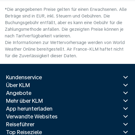
*Die angegebenen Preise gelten für einen Erwachsenen. Alle
Beträge sind in EUR, inkl. Steuern und Gebühren. Die
Buchungsgebühr entfällt, aber es kann eine Gebühr für die
Zahlungsmethode anfallen. Die gezeigten Preise können je
nach Tarifverfügbarkeit variieren.
Die Informationen zur Wettervorhersage werden von World
Weather Online bereitgestellt. Air France-KLM haftet nicht
für die Zuverlässigkeit dieser Daten.
Kundenservice
Über KLM
Angebote
Mehr über KLM
App herunterladen
Verwandte Websites
Reiseführer
Top Reiseziele