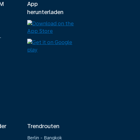
LM
App
herunterladen
-
der
Trendrouten
Berlin - Bangkok