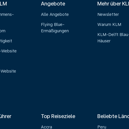
KLM
Angebote
Mehr über K
ehmens-
Alle Angebote
Newsletter
Flying Blue-
Warum KLM
oom
Ermäßigungen
KLM-Delft Blau
tigkeit
Häuser
e-Website
-Website
ührer
Top Reiseziele
Beliebte Län
Accra
Peru