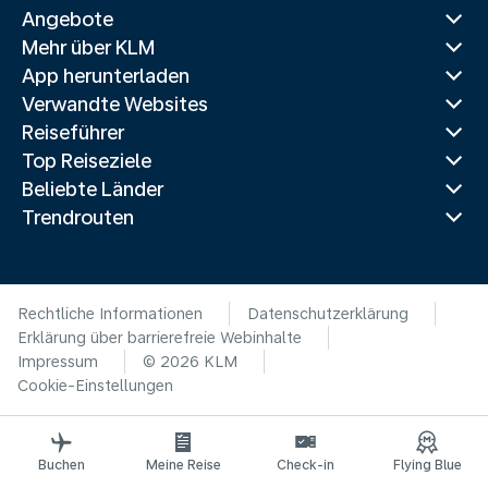
Angebote
Mehr über KLM
App herunterladen
Verwandte Websites
Reiseführer
Top Reiseziele
Beliebte Länder
Trendrouten
Rechtliche Informationen
Datenschutzerklärung
Erklärung über barrierefreie Webinhalte
Impressum
© 2026 KLM
Cookie-Einstellungen
Buchen
Meine Reise
Check-in
Flying Blue