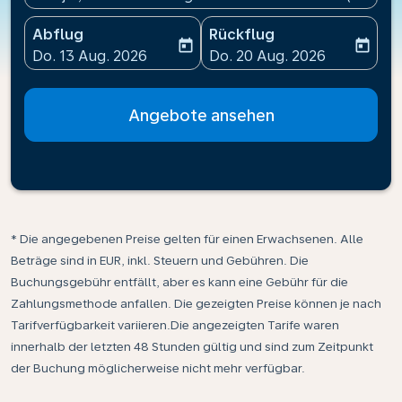
Abflug
Rückflug
today
today
fc-booking-departure-date-aria-label
fc-booking-return-date-ari
Do. 13 Aug. 2026
Do. 20 Aug. 2026
Angebote ansehen
* Die angegebenen Preise gelten für einen Erwachsenen. Alle
Beträge sind in EUR, inkl. Steuern und Gebühren. Die
Buchungsgebühr entfällt, aber es kann eine Gebühr für die
Zahlungsmethode anfallen. Die gezeigten Preise können je nach
Tarifverfügbarkeit variieren.Die angezeigten Tarife waren
innerhalb der letzten 48 Stunden gültig und sind zum Zeitpunkt
der Buchung möglicherweise nicht mehr verfügbar.