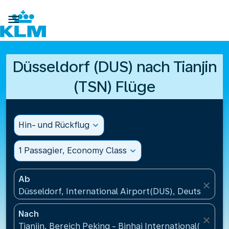

Düsseldorf (DUS) nach Tianjin
(TSN) Flüge
Hin- und Rückflug
expand_more
1 Passagier, Economy Class
expand_more
Ab
close
Düsseldorf, International Airport(DUS), Deutschland
Nach
close
Tianjin, Bereich Peking - Binhai International(TSN), 