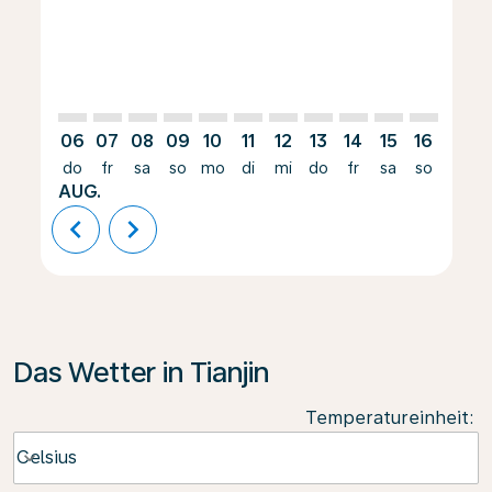
06
07
08
09
10
11
12
13
14
15
16
17
do
fr
sa
so
mo
di
mi
do
fr
sa
so
mo
AUG.
chevron_left
chevron_right
Das Wetter in Tianjin
Temperatureinheit
:
Weather unit option Celsius Selected
Celsius
keyboard_arrow_down