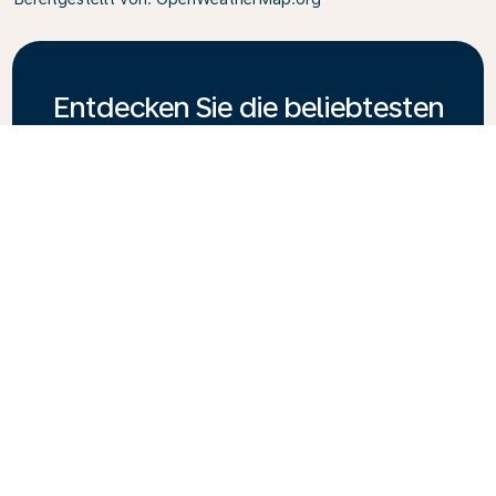
Entdecken Sie die beliebtesten
Reiseziele von KLM
Düsseldorf - Accra
Düsseldorf - Lima
Düsseldorf - New York
Düsseldorf - Atlanta
Düsseldorf - Amsterdam
Düsseldorf - Los Angeles
Düsseldorf - Mexiko-Stadt
Düsseldorf - Peking
Düsseldorf - Curaçao