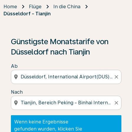
Home
Flüge
In die China
Düsseldorf - Tianjin
Wenn keine Ergebnisse gefunden wurden, klicken Sie 
Günstigste Monatstarife von
Düsseldorf nach Tianjin
Ab
location_on
close
Nach
location_on
close
Wenn keine Ergebnisse
gefunden wurden, klicken Sie