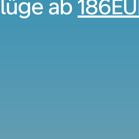
lüge ab
186EU