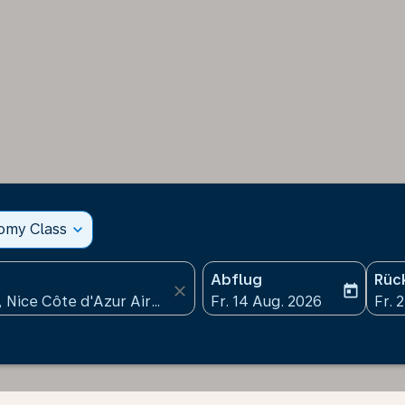
nomy Class
expand_more
Abflug
Rüc
close
today
fc-booking-departure-date
fc-b
Fr. 14 Aug. 2026
Fr. 