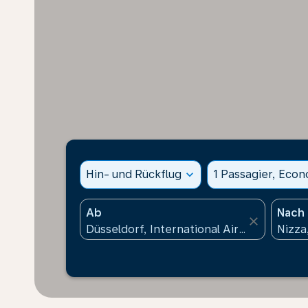
Hin- und Rückflug
expand_more
1 Passagier, Eco
Ab
Nach
close