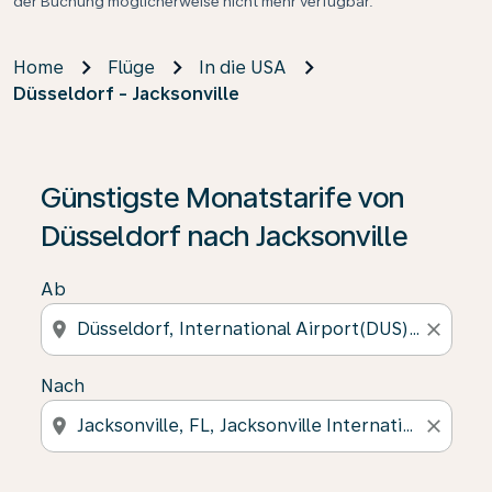
der Buchung möglicherweise nicht mehr verfügbar.
Home
Flüge
In die USA
Düsseldorf - Jacksonville
Günstigste Monatstarife von
Düsseldorf nach Jacksonville
Ab
location_on
close
Nach
location_on
close