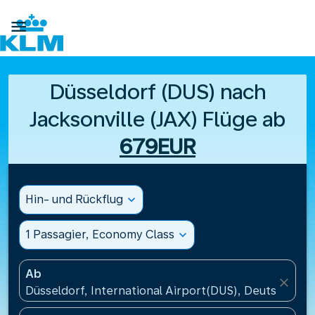

Düsseldorf (DUS) nach
Jacksonville (JAX) Flüge ab
679EUR
Hin- und Rückflug
expand_more
1 Passagier, Economy Class
expand_more
Ab
close
Düsseldorf, International Airport(DUS), Deutschland