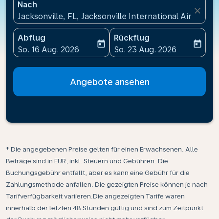
Nach
close
Jacksonville, FL, Jacksonville International Airport
Abflug
Rückflug
today
today
fc-booking-departure-date-aria-label
fc-booking-return-date-ari
So. 16 Aug. 2026
So. 23 Aug. 2026
Angebote ansehen
* Die angegebenen Preise gelten für einen Erwachsenen. Alle
Beträge sind in EUR, inkl. Steuern und Gebühren. Die
Buchungsgebühr entfällt, aber es kann eine Gebühr für die
Zahlungsmethode anfallen. Die gezeigten Preise können je nach
Tarifverfügbarkeit variieren.Die angezeigten Tarife waren
innerhalb der letzten 48 Stunden gültig und sind zum Zeitpunkt