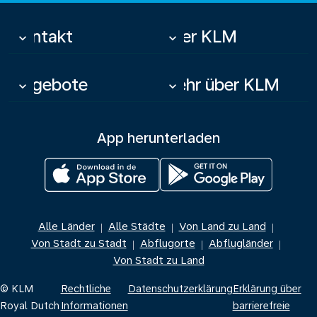
Kontakt
Über KLM
keyboard_arrow_down
keyboard_arrow_down
Angebote
Mehr über KLM
keyboard_arrow_down
keyboard_arrow_down
App herunterladen
Alle Länder
Alle Städte
Von Land zu Land
|
|
|
Von Stadt zu Stadt
Abflugorte
Abflugländer
|
|
|
Von Stadt zu Land
© KLM
Rechtliche
Datenschutzerklärung
Erklärung über
Royal Dutch
Informationen
barrierefreie