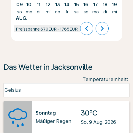
09
10
11
12
13
14
15
16
17
18
19
20
so
mo
di
mi
do
fr
sa
so
mo
di
mi
do
AUG.
chevron_left
chevron_right
Preisspanne
679EUR
-
1765EUR
Das Wetter in Jacksonville
Temperatureinheit
:
Weather unit option Celsius Selected
Celsius
keyboard_arrow_down
30°C
Sonntag
Mäßiger Regen
So. 9 Aug. 2026