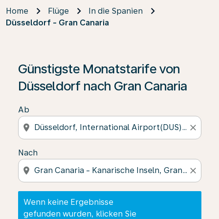
Home
Flüge
In die Spanien
Düsseldorf - Gran Canaria
Wenn keine Ergebnisse gefunden wurden, klicken Sie 
Günstigste Monatstarife von
Düsseldorf nach Gran Canaria
Ab
location_on
close
Nach
location_on
close
Wenn keine Ergebnisse
gefunden wurden, klicken Sie