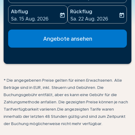
Abflug
Rückflug
today
today
fc-booking-departure-date-aria-label
fc-booking-return-date-ari
Sa. 15 Aug. 2026
Sa. 22 Aug. 2026
Angebote ansehen
* Die angegebenen Preise gelten für einen Erwachsenen. Alle
Beträge sind in EUR, inkl. Steuern und Gebühren. Die
Buchungsgebühr entfällt, aber es kann eine Gebühr für die
Zahlungsmethode anfallen. Die gezeigten Preise können je nach
Tarifverfügbarkeit variieren.Die angezeigten Tarife waren
innerhalb der letzten 48 Stunden gültig und sind zum Zeitpunkt
der Buchung möglicherweise nicht mehr verfügbar.