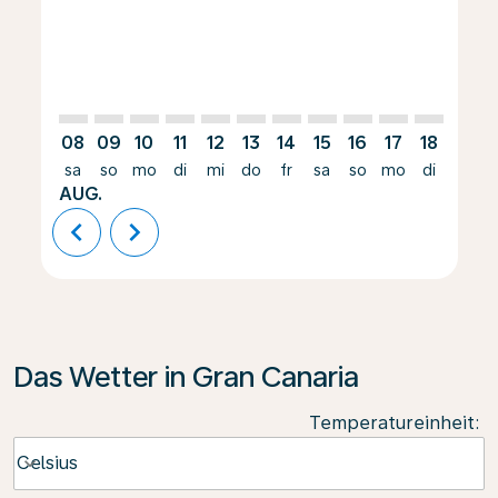
08
09
10
11
12
13
14
15
16
17
18
19
sa
so
mo
di
mi
do
fr
sa
so
mo
di
mi
AUG.
chevron_left
chevron_right
Das Wetter in Gran Canaria
Temperatureinheit
:
Weather unit option Celsius Selected
Celsius
keyboard_arrow_down