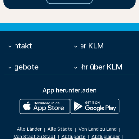
Kontakt
Über KLM
keyboard_arrow_down
keyboard_arrow_down
Angebote
Mehr über KLM
keyboard_arrow_down
keyboard_arrow_down
App herunterladen
Alle Länder
Alle Städte
Von Land zu Land
|
|
|
Von Stadt zu Stadt
Abflugorte
Abflugländer
|
|
|