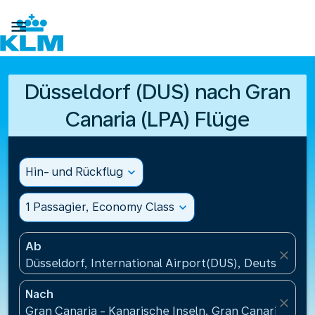

Düsseldorf (DUS) nach Gran
Canaria (LPA) Flüge
Hin- und Rückflug
expand_more
1 Passagier, Economy Class
expand_more
Ab
close
Düsseldorf, International Airport(DUS), Deutschland
Nach
close
Gran Canaria - Kanarische Inseln, Gran Canaria Airp