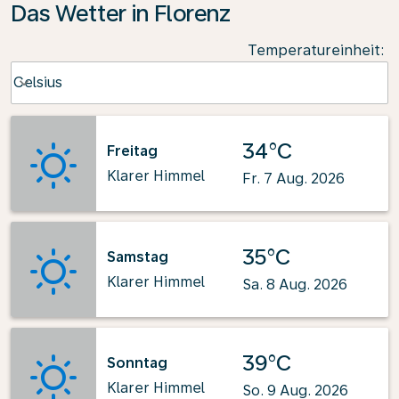
Das Wetter in Florenz
Temperatureinheit
:
Weather unit option Celsius Selected
Celsius
keyboard_arrow_down
34°C
Freitag
Klarer Himmel
Fr. 7 Aug. 2026
35°C
Samstag
Klarer Himmel
Sa. 8 Aug. 2026
39°C
Sonntag
Klarer Himmel
So. 9 Aug. 2026