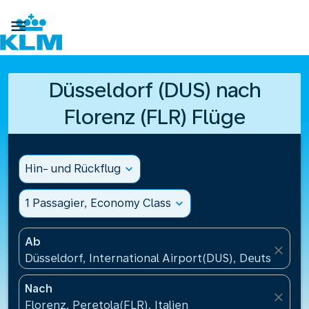

Düsseldorf (DUS) nach
Florenz (FLR) Flüge
Hin- und Rückflug
expand_more
1 Passagier, Economy Class
expand_more
Ab
close
Düsseldorf, International Airport(DUS), Deutschland
Nach
close
Florenz, Peretola(FLR), Italien