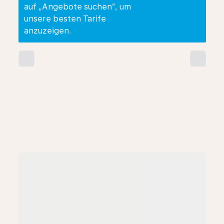
auf „Angebote suchen“, um
unsere besten Tarife
anzuzeigen.
chevron_left
chevron_right