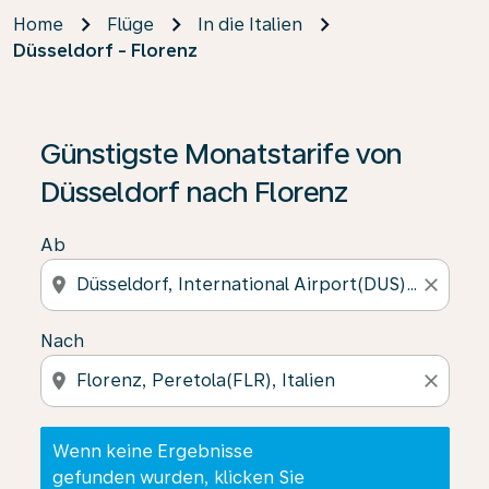
Home
Flüge
In die Italien
Düsseldorf - Florenz
Wenn keine Ergebnisse gefunden wurden, klicken Sie 
Günstigste Monatstarife von
Düsseldorf nach Florenz
Ab
location_on
close
Nach
location_on
close
Wenn keine Ergebnisse
gefunden wurden, klicken Sie