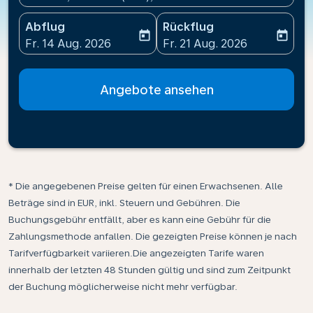
Abflug
Rückflug
today
today
fc-booking-departure-date-aria-label
fc-booking-return-date-ari
Fr. 14 Aug. 2026
Fr. 21 Aug. 2026
Angebote ansehen
* Die angegebenen Preise gelten für einen Erwachsenen. Alle
Beträge sind in EUR, inkl. Steuern und Gebühren. Die
Buchungsgebühr entfällt, aber es kann eine Gebühr für die
Zahlungsmethode anfallen. Die gezeigten Preise können je nach
Tarifverfügbarkeit variieren.Die angezeigten Tarife waren
innerhalb der letzten 48 Stunden gültig und sind zum Zeitpunkt
der Buchung möglicherweise nicht mehr verfügbar.