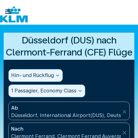

Düsseldorf (DUS) nach
Clermont-Ferrand (CFE) Flüge
Hin- und Rückflug
expand_more
1 Passagier, Economy Class
expand_more
Ab
close
Düsseldorf, International Airport(DUS), Deutschland
Nach
close
Clermont Ferrand, Clermont Ferrand Auvergne Airp