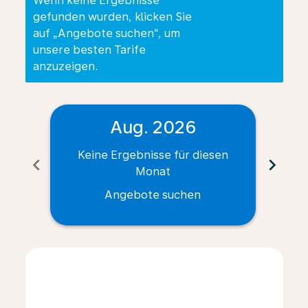
Wenn keine Ergebnisse
gefunden wurden, klicken Sie
auf „Angebote suchen“, um
unsere besten Tarife
anzuzeigen.
Aug. 2026
Keine Ergebnisse für diesen
Ke
chevron_left
chevron_right
Monat
Angebote suchen
Displaying fares for August-2026