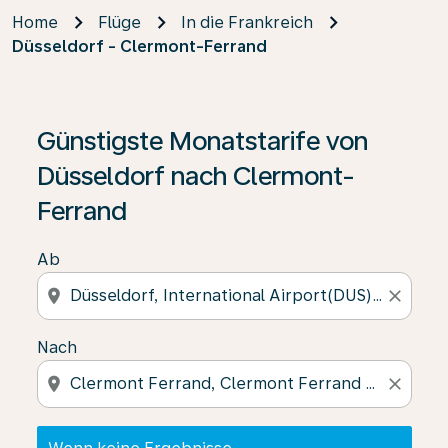
Home
Flüge
In die Frankreich
Düsseldorf - Clermont-Ferrand
Wenn keine Ergebnisse gefunden wurden, klicken Sie 
Günstigste Monatstarife von
Düsseldorf nach Clermont-
Ferrand
Ab
location_on
close
Nach
location_on
close