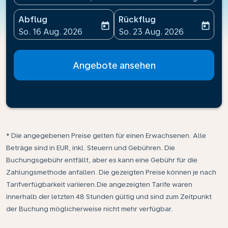
Abflug
Rückflug
today
today
fc-booking-departure-date-aria-label
fc-booking-return-date-ari
So. 16 Aug. 2026
So. 23 Aug. 2026
Angebote ansehen
* Die angegebenen Preise gelten für einen Erwachsenen. Alle
Beträge sind in EUR, inkl. Steuern und Gebühren. Die
Buchungsgebühr entfällt, aber es kann eine Gebühr für die
Zahlungsmethode anfallen. Die gezeigten Preise können je nach
Tarifverfügbarkeit variieren.Die angezeigten Tarife waren
innerhalb der letzten 48 Stunden gültig und sind zum Zeitpunkt
der Buchung möglicherweise nicht mehr verfügbar.