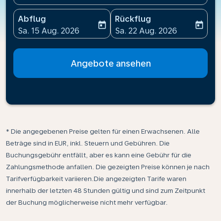
Abflug
Rückflug
today
today
fc-booking-departure-date-aria-label
fc-booking-return-date-ari
Sa. 15 Aug. 2026
Sa. 22 Aug. 2026
Angebote ansehen
* Die angegebenen Preise gelten für einen Erwachsenen. Alle
Beträge sind in EUR, inkl. Steuern und Gebühren. Die
Buchungsgebühr entfällt, aber es kann eine Gebühr für die
Zahlungsmethode anfallen. Die gezeigten Preise können je nach
Tarifverfügbarkeit variieren.Die angezeigten Tarife waren
innerhalb der letzten 48 Stunden gültig und sind zum Zeitpunkt
der Buchung möglicherweise nicht mehr verfügbar.