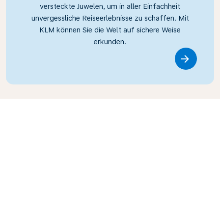
versteckte Juwelen, um in aller Einfachheit
unvergessliche Reiseerlebnisse zu schaffen. Mit
KLM können Sie die Welt auf sichere Weise
erkunden.
Link
Häufig gestellte Fragen
Warum Sie mit KLM fliegen sollten?
KLM Royal Dutch Airlines vereint Zuverlässigkeit,
Komfort und Nachhaltigkeit, um Ihnen ein
Welches Handgepäck kann ich mit an Bord
außergewöhnliches Reiseerlebnis zu bieten. Mit
nehmen?
unserem globalen Netzwerk reisen Sie mit
Leichtigkeit zu unzähligen Zielorten. Unsere