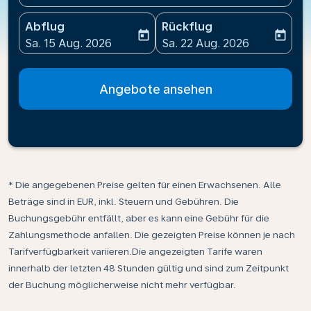
Abflug
Rückflug
today
today
fc-booking-departure-date-aria-label
fc-booking-return-date-ari
Sa. 15 Aug. 2026
Sa. 22 Aug. 2026
Angebote ansehen
* Die angegebenen Preise gelten für einen Erwachsenen. Alle
Beträge sind in EUR, inkl. Steuern und Gebühren. Die
Buchungsgebühr entfällt, aber es kann eine Gebühr für die
Zahlungsmethode anfallen. Die gezeigten Preise können je nach
Tarifverfügbarkeit variieren.Die angezeigten Tarife waren
innerhalb der letzten 48 Stunden gültig und sind zum Zeitpunkt
der Buchung möglicherweise nicht mehr verfügbar.