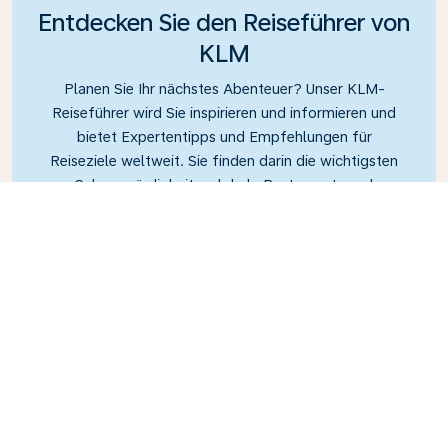
Entdecken Sie den Reiseführer von
KLM
Planen Sie Ihr nächstes Abenteuer? Unser KLM-
Reiseführer wird Sie inspirieren und informieren und
bietet Expertentipps und Empfehlungen für
Reiseziele weltweit. Sie finden darin die wichtigsten
Sehenswürdigkeiten, lokale Restaurants und
versteckte Juwelen, um in aller Einfachheit
unvergessliche Reiseerlebnisse zu schaffen. Mit
KLM können Sie die Welt auf sichere Weise
erkunden.
Link
Häufig gestellte Fragen