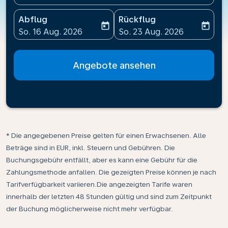
Abflug
Rückflug
today
today
fc-booking-departure-date-aria-label
fc-booking-return-date-ari
So. 16 Aug. 2026
So. 23 Aug. 2026
Angebote ansehen
* Die angegebenen Preise gelten für einen Erwachsenen. Alle
Beträge sind in EUR, inkl. Steuern und Gebühren. Die
Buchungsgebühr entfällt, aber es kann eine Gebühr für die
Zahlungsmethode anfallen. Die gezeigten Preise können je nach
Tarifverfügbarkeit variieren.Die angezeigten Tarife waren
innerhalb der letzten 48 Stunden gültig und sind zum Zeitpunkt
der Buchung möglicherweise nicht mehr verfügbar.