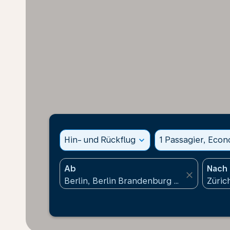
Hin- und Rückflug
expand_more
1 Passagier, Eco
Ab
Nach
close