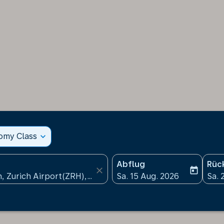
nomy Class
expand_more
Abflug
Rüc
close
today
fc-booking-departure-date
fc-b
Sa. 15 Aug. 2026
Sa. 