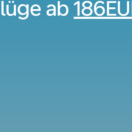
lüge ab
186EU