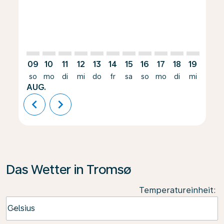
09
10
11
12
13
14
15
16
17
18
19
20
so
mo
di
mi
do
fr
sa
so
mo
di
mi
do
AUG.
chevron_left
chevron_right
Das Wetter in Tromsø
Temperatureinheit
:
Weather unit option Celsius Selected
Celsius
keyboard_arrow_down