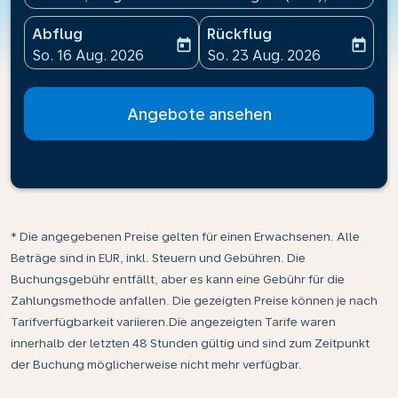
Abflug
Rückflug
today
today
fc-booking-departure-date-aria-label
fc-booking-return-date-ari
So. 16 Aug. 2026
So. 23 Aug. 2026
Angebote ansehen
* Die angegebenen Preise gelten für einen Erwachsenen. Alle
Beträge sind in EUR, inkl. Steuern und Gebühren. Die
Buchungsgebühr entfällt, aber es kann eine Gebühr für die
Zahlungsmethode anfallen. Die gezeigten Preise können je nach
Tarifverfügbarkeit variieren.Die angezeigten Tarife waren
innerhalb der letzten 48 Stunden gültig und sind zum Zeitpunkt
der Buchung möglicherweise nicht mehr verfügbar.