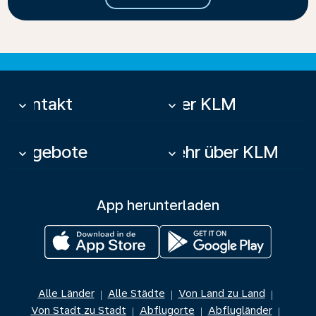
Kontakt
Über KLM
keyboard_arrow_down
keyboard_arrow_down
Angebote
Mehr über KLM
keyboard_arrow_down
keyboard_arrow_down
App herunterladen
Alle Länder
Alle Städte
Von Land zu Land
|
|
|
Von Stadt zu Stadt
Abflugorte
Abflugländer
|
|
|