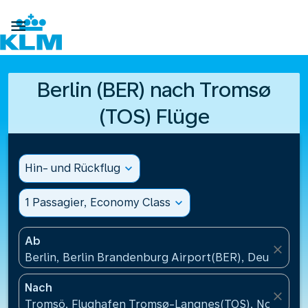

Berlin (BER) nach Tromsø
(TOS) Flüge
Hin- und Rückflug
expand_more
1 Passagier, Economy Class
expand_more
Ab
close
Berlin, Berlin Brandenburg Airport(BER), Deutschla
Nach
close
Tromsö, Flughafen Tromsø-Langnes(TOS), Norwege