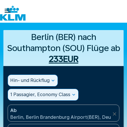

Berlin (BER) nach
Southampton (SOU) Flüge ab
233EUR
Hin- und Rückflug
expand_more
1 Passagier, Economy Class
expand_more
Ab
close
Berlin, Berlin Brandenburg Airport(BER), Deutschla