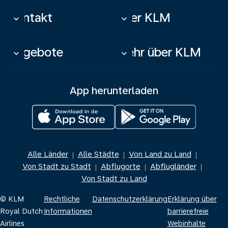
Kontakt
Über KLM
keyboard_arrow_down
keyboard_arrow_down
Angebote
Mehr über KLM
keyboard_arrow_down
keyboard_arrow_down
App herunterladen
Alle Länder
Alle Städte
Von Land zu Land
|
|
|
Von Stadt zu Stadt
Abflugorte
Abflugländer
|
|
|
Von Stadt zu Land
© KLM
Rechtliche
Datenschutzerklärung
Erklärung über
Royal Dutch
Informationen
barrierefreie
Airlines
Webinhalte