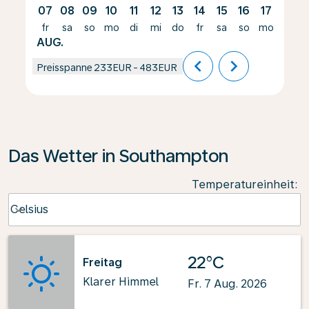
07
08
09
10
11
12
13
14
15
16
17
18
fr
sa
so
mo
di
mi
do
fr
sa
so
mo
di
AUG.
chevron_left
chevron_right
Preisspanne
233EUR
-
483EUR
Das Wetter in Southampton
Temperatureinheit
:
Weather unit option Celsius Selected
Celsius
keyboard_arrow_down
22°C
Freitag
Klarer Himmel
Fr. 7 Aug. 2026