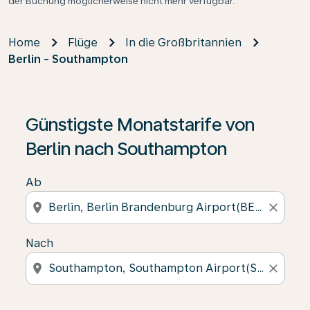
der Buchung möglicherweise nicht mehr verfügbar.
Home
Flüge
In die Großbritannien
Berlin - Southampton
Günstigste Monatstarife von
Berlin nach Southampton
Ab
location_on
close
Nach
location_on
close