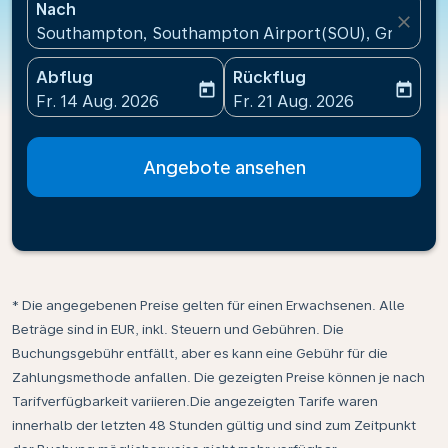
Nach
close
Southampton, Southampton Airport(SOU), Großbrit
Abflug
Rückflug
today
today
fc-booking-departure-date-aria-label
fc-booking-return-date-ari
Fr. 14 Aug. 2026
Fr. 21 Aug. 2026
Angebote ansehen
* Die angegebenen Preise gelten für einen Erwachsenen. Alle
Beträge sind in EUR, inkl. Steuern und Gebühren. Die
Buchungsgebühr entfällt, aber es kann eine Gebühr für die
Zahlungsmethode anfallen. Die gezeigten Preise können je nach
Tarifverfügbarkeit variieren.Die angezeigten Tarife waren
innerhalb der letzten 48 Stunden gültig und sind zum Zeitpunkt