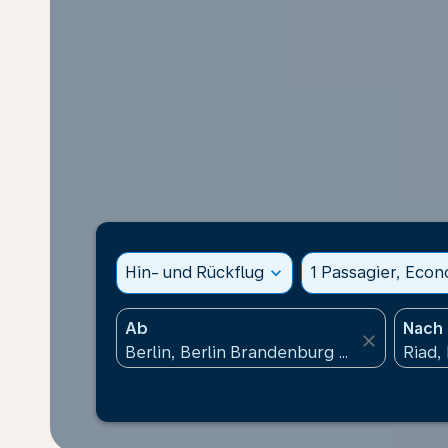
Hin- und Rückflug
expand_more
1 Passagier, Eco
Ab
Nach
close