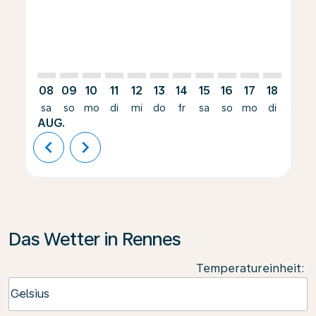
08
09
10
11
12
13
14
15
16
17
18
19
sa
so
mo
di
mi
do
fr
sa
so
mo
di
mi
AUG.
chevron_left
chevron_right
Das Wetter in Rennes
Temperatureinheit
:
Weather unit option Celsius Selected
Celsius
keyboard_arrow_down