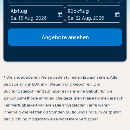
Abflug
Rückflug
today
today
fc-booking-departure-date-aria-label
fc-booking-return-date-ari
Sa. 15 Aug. 2026
Sa. 22 Aug. 2026
Angebote ansehen
* Die angegebenen Preise gelten für einen Erwachsenen. Alle
Beträge sind in EUR, inkl. Steuern und Gebühren. Die
Buchungsgebühr entfällt, aber es kann eine Gebühr für die
Zahlungsmethode anfallen. Die gezeigten Preise können je nach
Tarifverfügbarkeit variieren.Die angezeigten Tarife waren
innerhalb der letzten 48 Stunden gültig und sind zum Zeitpunkt
der Buchung möglicherweise nicht mehr verfügbar.