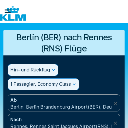

Berlin (BER) nach Rennes
(RNS) Flüge
Hin- und Rückflug
expand_more
1 Passagier, Economy Class
expand_more
Ab
close
Berlin, Berlin Brandenburg Airport(BER), Deutschla
Nach
close
Rennes, Rennes Saint Jacques Airport(RNS), Frankr