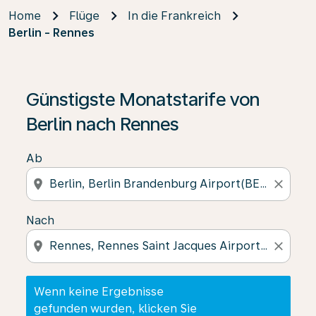
Home
Flüge
In die Frankreich
Berlin - Rennes
Wenn keine Ergebnisse gefunden wurden, klicken Sie 
Günstigste Monatstarife von
Berlin nach Rennes
Ab
location_on
close
Nach
location_on
close
Wenn keine Ergebnisse
gefunden wurden, klicken Sie