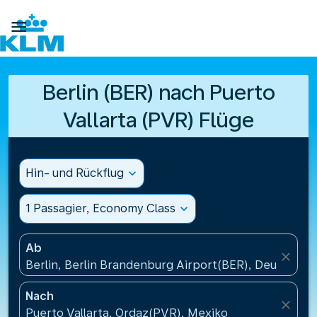

Berlin (BER) nach Puerto
Vallarta (PVR) Flüge
Hin- und Rückflug
expand_more
1 Passagier, Economy Class
expand_more
Ab
close
Berlin, Berlin Brandenburg Airport(BER), Deutschla
Nach
close
Puerto Vallarta, Ordaz(PVR), Mexiko