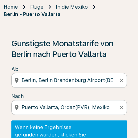
Home
Flüge
In die Mexiko
Berlin - Puerto Vallarta
Wenn keine Ergebnisse gefunden wurden, klicken Sie 
Günstigste Monatstarife von
Berlin nach Puerto Vallarta
Ab
location_on
close
Nach
location_on
close
Wenn keine Ergebnisse
gefunden wurden, klicken Sie