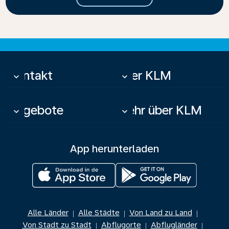
Kontakt
Über KLM
keyboard_arrow_down
keyboard_arrow_down
Angebote
Mehr über KLM
keyboard_arrow_down
keyboard_arrow_down
App herunterladen
Alle Länder
Alle Städte
Von Land zu Land
|
|
|
Von Stadt zu Stadt
Abflugorte
Abflugländer
|
|
|