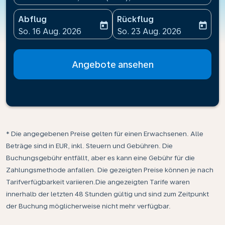
Abflug
Rückflug
today
today
fc-booking-departure-date-aria-label
fc-booking-return-date-ari
So. 16 Aug. 2026
So. 23 Aug. 2026
Angebote ansehen
* Die angegebenen Preise gelten für einen Erwachsenen. Alle
Beträge sind in EUR, inkl. Steuern und Gebühren. Die
Buchungsgebühr entfällt, aber es kann eine Gebühr für die
Zahlungsmethode anfallen. Die gezeigten Preise können je nach
Tarifverfügbarkeit variieren.Die angezeigten Tarife waren
innerhalb der letzten 48 Stunden gültig und sind zum Zeitpunkt
der Buchung möglicherweise nicht mehr verfügbar.