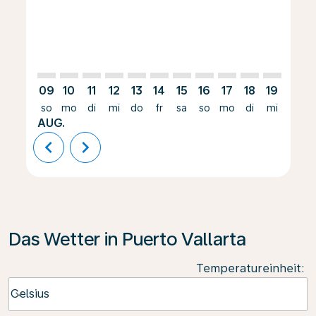
09
10
11
12
13
14
15
16
17
18
19
20
so
mo
di
mi
do
fr
sa
so
mo
di
mi
do
AUG.
chevron_left
chevron_right
Das Wetter in Puerto Vallarta
Temperatureinheit
:
Weather unit option Celsius Selected
Celsius
keyboard_arrow_down