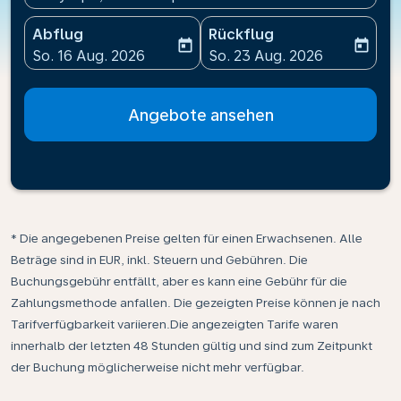
Abflug
Rückflug
today
today
fc-booking-departure-date-aria-label
fc-booking-return-date-ari
So. 16 Aug. 2026
So. 23 Aug. 2026
Angebote ansehen
* Die angegebenen Preise gelten für einen Erwachsenen. Alle
Beträge sind in EUR, inkl. Steuern und Gebühren. Die
Buchungsgebühr entfällt, aber es kann eine Gebühr für die
Zahlungsmethode anfallen. Die gezeigten Preise können je nach
Tarifverfügbarkeit variieren.Die angezeigten Tarife waren
innerhalb der letzten 48 Stunden gültig und sind zum Zeitpunkt
der Buchung möglicherweise nicht mehr verfügbar.