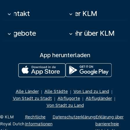
Kontakt
Über KLM
keyboard_arrow_down
keyboard_arrow_down
Angebote
Mehr über KLM
keyboard_arrow_down
keyboard_arrow_down
App herunterladen
Alle Länder
Alle Städte
Von Land zu Land
|
|
|
Von Stadt zu Stadt
Abflugorte
Abflugländer
|
|
|
Von Stadt zu Land
© KLM
Rechtliche
Datenschutzerklärung
Erklärung über
Royal Dutch
Informationen
barrierefreie