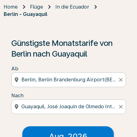
Home
Flüge
In die Ecuador
Berlin - Guayaquil
Günstigste Monatstarife von
Berlin nach Guayaquil
Ab
location_on
close
Nach
location_on
close
Aug. 2026