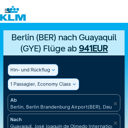

Berlin (BER) nach Guayaquil
(GYE) Flüge ab
941EUR
Hin- und Rückflug
expand_more
1 Passagier, Economy Class
expand_more
Ab
close
Berlin, Berlin Brandenburg Airport(BER), Deutschla
Nach
close
Guayaquil, José Joaquín de Olmedo International Air