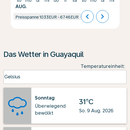
so
mo
di
mi
do
fr
sa
so
mo
di
mi
do
AUG.
chevron_left
chevron_right
Preisspanne
1033EUR
-
6746EUR
Das Wetter in Guayaquil
Temperatureinheit
:
Weather unit option Celsius Selected
Celsius
keyboard_arrow_down
Sonntag
31°C
Überwiegend
So. 9 Aug. 2026
bewölkt