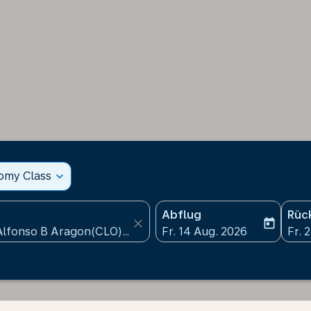
nomy Class
expand_more
Abflug
Rüc
close
today
fc-booking-departure-date
fc-b
Fr. 14 Aug. 2026
Fr. 