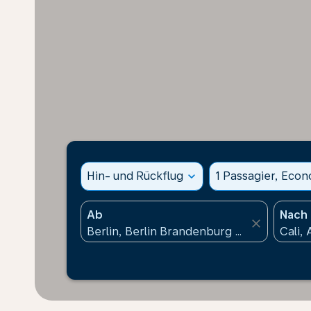
Hin- und Rückflug
expand_more
1 Passagier, Eco
Ab
Nach
close