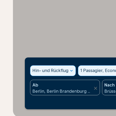
Hin- und Rückflug
expand_more
1 Passagier, Eco
Ab
Nach
close