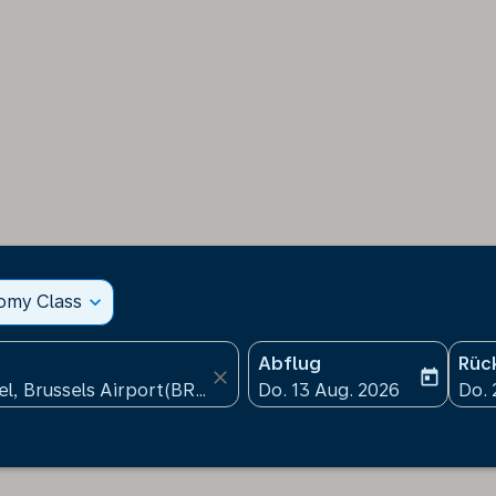
nomy Class
expand_more
Abflug
Rüc
close
today
fc-booking-departure-date
fc-b
Do. 13 Aug. 2026
Do. 