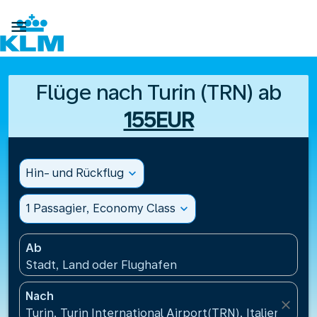

Flüge nach Turin (TRN) ab
155EUR
Hin- und Rückflug
expand_more
1 Passagier, Economy Class
expand_more
Ab
Stadt, Land oder Flughafen
Nach
close
Turin, Turin International Airport(TRN), Italien