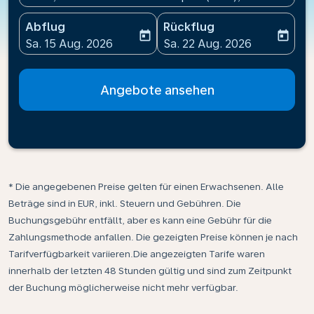
Abflug
Rückflug
today
today
fc-booking-departure-date-aria-label
fc-booking-return-date-ari
Sa. 15 Aug. 2026
Sa. 22 Aug. 2026
Angebote ansehen
* Die angegebenen Preise gelten für einen Erwachsenen. Alle
Beträge sind in EUR, inkl. Steuern und Gebühren. Die
Buchungsgebühr entfällt, aber es kann eine Gebühr für die
Zahlungsmethode anfallen. Die gezeigten Preise können je nach
Tarifverfügbarkeit variieren.Die angezeigten Tarife waren
innerhalb der letzten 48 Stunden gültig und sind zum Zeitpunkt
der Buchung möglicherweise nicht mehr verfügbar.