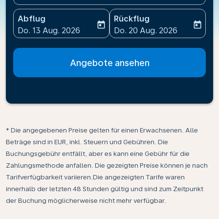
Abflug
Rückflug
today
today
fc-booking-departure-date-aria-label
fc-booking-return-date-ari
Do. 13 Aug. 2026
Do. 20 Aug. 2026
Angebote ansehen
* Die angegebenen Preise gelten für einen Erwachsenen. Alle
Beträge sind in EUR, inkl. Steuern und Gebühren. Die
Buchungsgebühr entfällt, aber es kann eine Gebühr für die
Zahlungsmethode anfallen. Die gezeigten Preise können je nach
Tarifverfügbarkeit variieren.Die angezeigten Tarife waren
innerhalb der letzten 48 Stunden gültig und sind zum Zeitpunkt
der Buchung möglicherweise nicht mehr verfügbar.