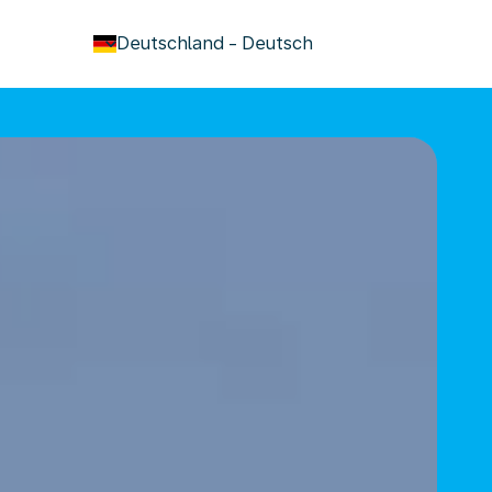
keyboard_arrow_down
Deutschland
-
Deutsch