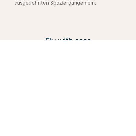
ausgedehnten Spaziergängen ein.
Fly with ease
KLM bietet eine Reihe von Services an, um jedem
Reisenden gerecht zu werden – von der
komfortablen Premium Comfort Class bis zur
Business Class. Entdecken Sie alle Möglichkeiten,
informieren Sie sich in unserem Reiseführer und
buchen Sie gleich heute Ihre nächste Reise mit uns.