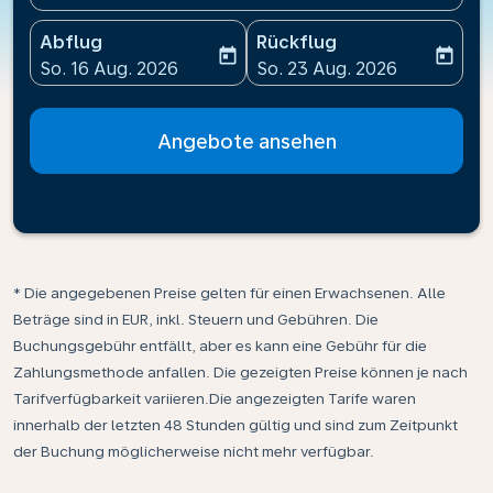
Abflug
Rückflug
today
today
fc-booking-departure-date-aria-label
fc-booking-return-date-ari
So. 16 Aug. 2026
So. 23 Aug. 2026
Angebote ansehen
* Die angegebenen Preise gelten für einen Erwachsenen. Alle
Beträge sind in EUR, inkl. Steuern und Gebühren. Die
Buchungsgebühr entfällt, aber es kann eine Gebühr für die
Zahlungsmethode anfallen. Die gezeigten Preise können je nach
Tarifverfügbarkeit variieren.Die angezeigten Tarife waren
innerhalb der letzten 48 Stunden gültig und sind zum Zeitpunkt
der Buchung möglicherweise nicht mehr verfügbar.