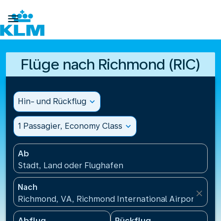

Flüge nach Richmond (RIC)
Hin- und Rückflug
expand_more
1 Passagier, Economy Class
expand_more
Ab
Stadt, Land oder Flughafen
Nach
close
Richmond, VA, Richmond International Airport(RIC),
Abflug
Rückflug