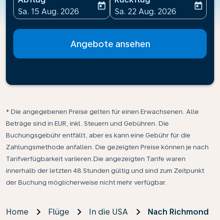
today
today
fc-booking-departure-date-aria-label
fc-booking-return-date-ari
Sa. 15 Aug. 2026
Sa. 22 Aug. 2026
Angebote ansehen
* Die angegebenen Preise gelten für einen Erwachsenen. Alle
Beträge sind in EUR, inkl. Steuern und Gebühren. Die
Buchungsgebühr entfällt, aber es kann eine Gebühr für die
Zahlungsmethode anfallen. Die gezeigten Preise können je nach
Tarifverfügbarkeit variieren.Die angezeigten Tarife waren
innerhalb der letzten 48 Stunden gültig und sind zum Zeitpunkt
der Buchung möglicherweise nicht mehr verfügbar.
Home
Flüge
In die USA
Nach Richmond