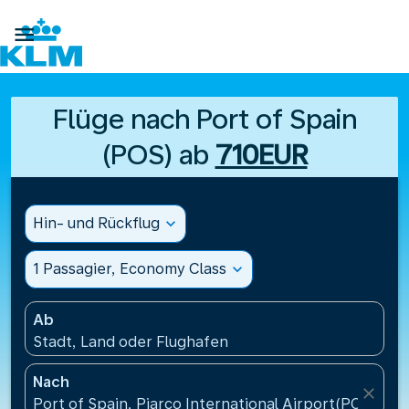

Flüge nach Port of Spain
(POS) ab
710EUR
Hin- und Rückflug
expand_more
1 Passagier, Economy Class
expand_more
Ab
Stadt, Land oder Flughafen
Nach
close
Port of Spain, Piarco International Airport(POS), Tr