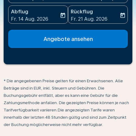
Abflug
Rückflug
today
today
fc-booking-departure-date-aria-label
fc-booking-return-date-ari
Fr. 14 Aug. 2026
Fr. 21 Aug. 2026
Angebote ansehen
* Die angegebenen Preise gelten für einen Erwachsenen. Alle
Beträge sind in EUR, inkl. Steuern und Gebühren. Die
Buchungsgebühr entfällt, aber es kann eine Gebühr für die
Zahlungsmethode anfallen. Die gezeigten Preise können je nach
Tarifverfügbarkeit variieren.Die angezeigten Tarife waren
innerhalb der letzten 48 Stunden gültig und sind zum Zeitpunkt
der Buchung möglicherweise nicht mehr verfügbar.