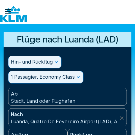

Flüge nach Luanda (LAD)
Hin- und Rückflug
expand_more
1 Passagier, Economy Class
expand_more
Ab
Stadt, Land oder Flughafen
Nach
close
Luanda, Quatro De Fevereiro Airport(LAD), Angola
Abflug
Rückflug