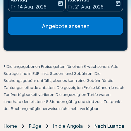
today
today
fc-booking-departure-date-aria-label
fc-booking-return-date-ari
Fr. 14 Aug. 2026
Fr. 21 Aug. 2026
Angebote ansehen
* Die angegebenen Preise gelten für einen Erwachsenen. Alle
Beträge sind in EUR, inkl. Steuern und Gebühren. Die
Buchungsgebühr entfällt, aber es kann eine Gebühr für die
Zahlungsmethode anfallen. Die gezeigten Preise können je nach
Tarifverfügbarkeit variieren.Die angezeigten Tarife waren
innerhalb der letzten 48 Stunden gültig und sind zum Zeitpunkt
der Buchung möglicherweise nicht mehr verfügbar.
Home
Flüge
In die Angola
Nach Luanda