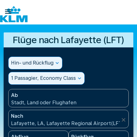

Flüge nach Lafayette (LFT)
Hin- und Rückflug
expand_more
1 Passagier, Economy Class
expand_more
Ab
Stadt, Land oder Flughafen
Nach
close
Lafayette, LA, Lafayette Regional Airport(LFT), Ver
Abflug
Rückflug