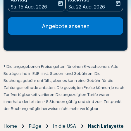
today
today
fc-booking-departure-date-aria-label
fc-booking-return-date-ari
Sa. 15 Aug. 2026
Sa. 22 Aug. 2026
Angebote ansehen
* Die angegebenen Preise gelten für einen Erwachsenen. Alle
Beträge sind in EUR, inkl. Steuern und Gebühren. Die
Buchungsgebühr entfällt, aber es kann eine Gebühr für die
Zahlungsmethode anfallen. Die gezeigten Preise können je nach
Tarifverfügbarkeit variieren.Die angezeigten Tarife waren
innerhalb der letzten 48 Stunden gültig und sind zum Zeitpunkt
der Buchung möglicherweise nicht mehr verfügbar.
Home
Flüge
In die USA
Nach Lafayette