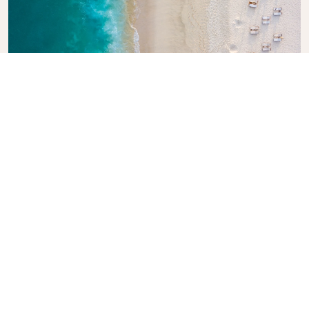
Entdecken Sie den Reiseführer von
KLM
Planen Sie Ihr nächstes Abenteuer? Unser KLM-
Reiseführer wird Sie inspirieren und informieren und
bietet Expertentipps und Empfehlungen für
Reiseziele weltweit. Sie finden darin die wichtigsten
Sehenswürdigkeiten, lokale Restaurants und
versteckte Juwelen, um in aller Einfachheit
unvergessliche Reiseerlebnisse zu schaffen. Mit
KLM können Sie die Welt auf sichere Weise