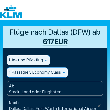

Flüge nach Dallas (DFW) ab
617EUR
Hin- und Rückflug
expand_more
1 Passagier, Economy Class
expand_more
Ab
Stadt, Land oder Flughafen
Nach
close
Dallas, Dallas-Fort Worth International Airport(DFW