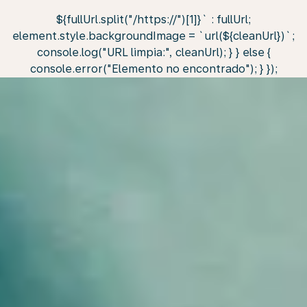
${fullUrl.split("/https://")[1]}` : fullUrl;
element.style.backgroundImage = `url(${cleanUrl})`;
console.log("URL limpia:", cleanUrl); } } else {
console.error("Elemento no encontrado"); } });