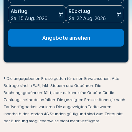
Abflug
Rückflug
today
today
fc-booking-departure-date-aria-label
fc-booking-return-date-ari
Sa. 15 Aug. 2026
Sa. 22 Aug. 2026
Angebote ansehen
* Die angegebenen Preise gelten für einen Erwachsenen. Alle
Beträge sind in EUR, inkl. Steuern und Gebühren. Die
Buchungsgebühr entfällt, aber es kann eine Gebühr für die
Zahlungsmethode anfallen. Die gezeigten Preise können je nach
Tarifverfügbarkeit variieren.Die angezeigten Tarife waren
innerhalb der letzten 48 Stunden gültig und sind zum Zeitpunkt
der Buchung möglicherweise nicht mehr verfügbar.