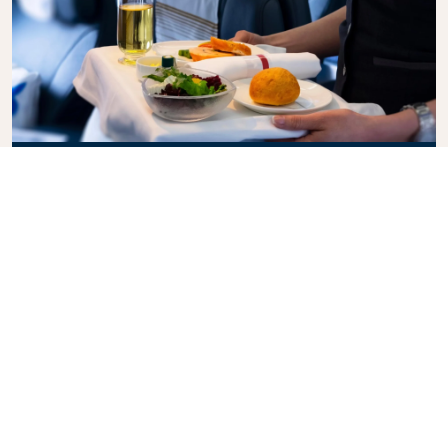
Business Class
Genießen Sie in der KLM Business Class Ihren Flug
mit Stil, denn hier vereinen sich Privatsphäre,
Komfort und aufmerksamer Service. Erfreuen Sie
sich an hochwertigen Speisen und Getränke, der
persönlichen Betreuung durch unser
Kabinenpersonal und an einem Höchstmaß an
Entspannung. Buchen Sie gleich heute Ihr Ticket für
die Business Class und erleben Sie den KLM-
Unterschied.