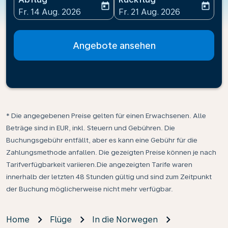
today
today
fc-booking-departure-date-aria-label
fc-booking-return-date-ari
Fr. 14 Aug. 2026
Fr. 21 Aug. 2026
Angebote ansehen
* Die angegebenen Preise gelten für einen Erwachsenen. Alle
Beträge sind in EUR, inkl. Steuern und Gebühren. Die
Buchungsgebühr entfällt, aber es kann eine Gebühr für die
Zahlungsmethode anfallen. Die gezeigten Preise können je nach
Tarifverfügbarkeit variieren.Die angezeigten Tarife waren
innerhalb der letzten 48 Stunden gültig und sind zum Zeitpunkt
der Buchung möglicherweise nicht mehr verfügbar.
Home
Flüge
In die Norwegen