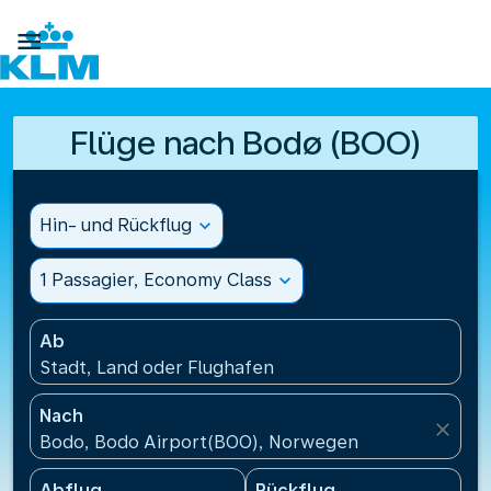

Flüge nach Bodø (BOO)
Hin- und Rückflug
expand_more
1 Passagier, Economy Class
expand_more
Ab
Stadt, Land oder Flughafen
Nach
close
Bodo, Bodo Airport(BOO), Norwegen
Abflug
Rückflug