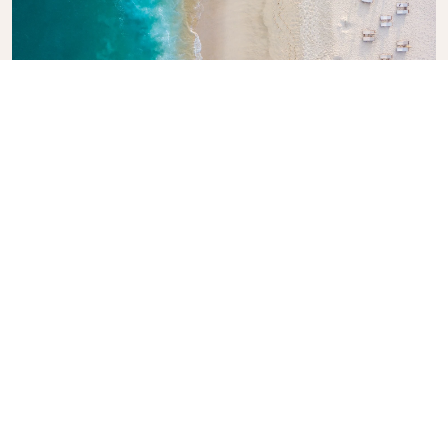
Entdecken Sie den Reiseführer von
KLM
Planen Sie Ihr nächstes Abenteuer? Unser KLM-
Reiseführer wird Sie inspirieren und informieren und
bietet Expertentipps und Empfehlungen für
Reiseziele weltweit. Sie finden darin die wichtigsten
Sehenswürdigkeiten, lokale Restaurants und
versteckte Juwelen, um in aller Einfachheit
unvergessliche Reiseerlebnisse zu schaffen. Mit
KLM können Sie die Welt auf sichere Weise
erkunden.