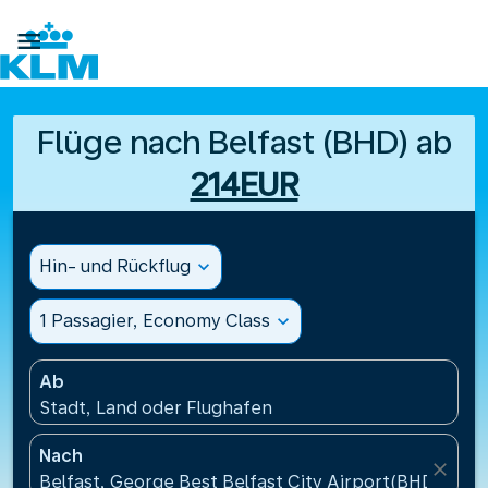

Flüge nach Belfast (BHD) ab
214EUR
Hin- und Rückflug
expand_more
1 Passagier, Economy Class
expand_more
Ab
Stadt, Land oder Flughafen
Nach
close
Belfast, George Best Belfast City Airport(BHD), Gro