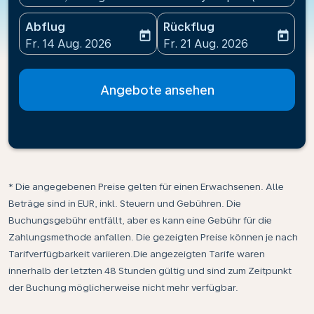
Abflug
Rückflug
today
today
fc-booking-departure-date-aria-label
fc-booking-return-date-ari
Fr. 14 Aug. 2026
Fr. 21 Aug. 2026
Angebote ansehen
* Die angegebenen Preise gelten für einen Erwachsenen. Alle
Beträge sind in EUR, inkl. Steuern und Gebühren. Die
Buchungsgebühr entfällt, aber es kann eine Gebühr für die
Zahlungsmethode anfallen. Die gezeigten Preise können je nach
Tarifverfügbarkeit variieren.Die angezeigten Tarife waren
innerhalb der letzten 48 Stunden gültig und sind zum Zeitpunkt
der Buchung möglicherweise nicht mehr verfügbar.