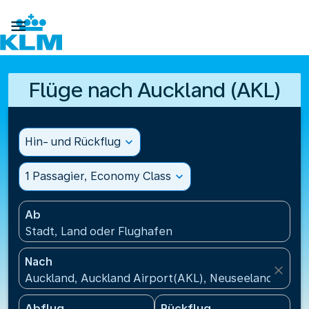

Flüge nach Auckland (AKL)
Hin- und Rückflug
expand_more
1 Passagier, Economy Class
expand_more
Ab
Stadt, Land oder Flughafen
Nach
close
Auckland, Auckland Airport(AKL), Neuseeland
Abflug
Rückflug