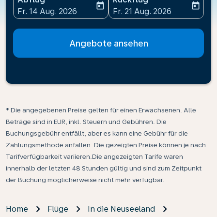
today
today
fc-booking-departure-date-aria-label
fc-booking-return-date-ari
Fr. 14 Aug. 2026
Fr. 21 Aug. 2026
Angebote ansehen
* Die angegebenen Preise gelten für einen Erwachsenen. Alle
Beträge sind in EUR, inkl. Steuern und Gebühren. Die
Buchungsgebühr entfällt, aber es kann eine Gebühr für die
Zahlungsmethode anfallen. Die gezeigten Preise können je nach
Tarifverfügbarkeit variieren.Die angezeigten Tarife waren
innerhalb der letzten 48 Stunden gültig und sind zum Zeitpunkt
der Buchung möglicherweise nicht mehr verfügbar.
Home
Flüge
In die Neuseeland